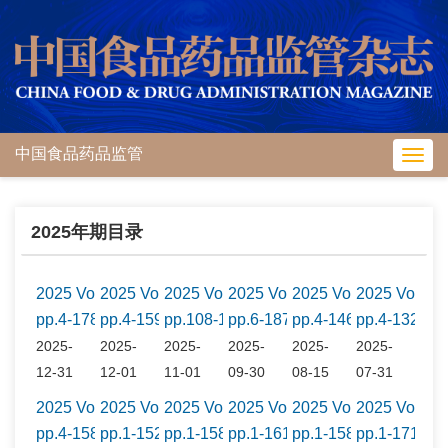
中国食品药品监管
Toggl
navig
2025年期目录
2025 Vol.0 No.12
2025 Vol.0 No.11
2025 Vol.0 No.10
2025 Vol.0 No.9
2025 Vol.0 No.8
2025 Vol.0 
pp.4-178
pp.4-159
pp.108-171
pp.6-187
pp.4-146
pp.4-132
2025-
2025-
2025-
2025-
2025-
2025-
12-31
12-01
11-01
09-30
08-15
07-31
2025 Vol.0 No.6
2025 Vol.0 No.5
2025 Vol.0 No.4
2025 Vol.0 No.3
2025 Vol.0 No.2
2025 Vol.0 
pp.4-158
pp.1-152
pp.1-158
pp.1-161
pp.1-158
pp.1-171