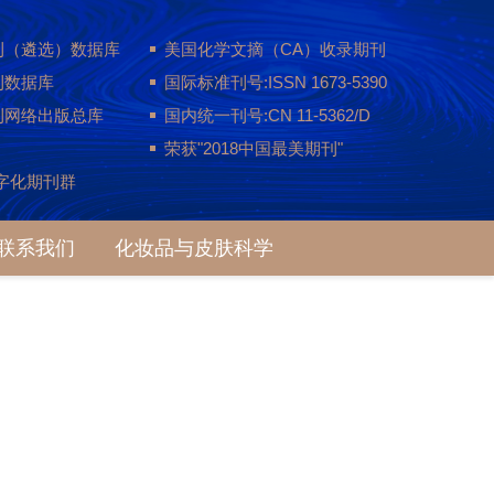
刊（遴选）数据库
美国化学文摘（CA）收录期刊
刊数据库
国际标准刊号:ISSN 1673-5390
刊网络出版总库
国内统一刊号:CN 11-5362/D
荣获"2018中国最美期刊"
字化期刊群
联系我们
化妆品与皮肤科学