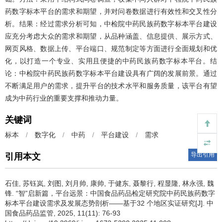
药数字标本平台的需求和期望，并对问卷数据进行有效性和交叉性分
析。结果：经过需求分析可知，中检院中药民族药数字标本平台建设
应充分考虑大众的需求和期望，从品种涵盖、信息提供、展示方式、
网页风格、数据上传、平台端口、规范制定等方面进行全面规划和优
化，以打造一个专业、实用且便捷的中药民族药数字标本平台。结
论：中检院中药民族药数字标本平台建设具有广阔的发展前景。通过
不断满足用户的需求，提升平台的技术水平和服务质量，该平台有望
成为中药行业的重要支撑和推动力量。
关键词
标本
/
数字化
/
中药
/
平台建设
/
需求
导出引用
引用本文
石佳, 苏钰岚, 刘图, 刘月帅, 康帅, 于健东, 聂黎行, 程显隆, 林永强, 魏
锋.
“智”启新篇，平台远景：中国食品药品检定研究院中药民族药数字
标本平台建设需求及发展态势剖析——基于32 个地区实证研究[J]. 中
国食品药品监管, 2025, 11(11): 76-93