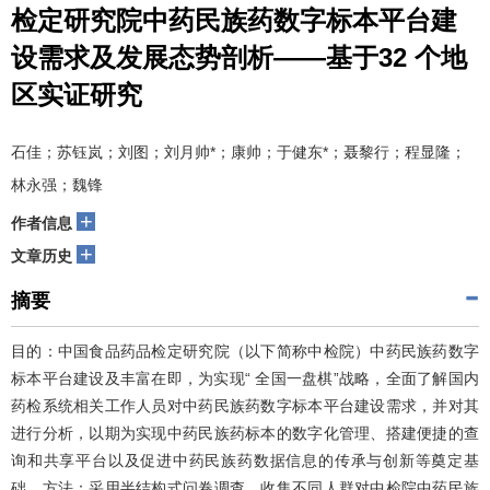
检定研究院中药民族药数字标本平台建
设需求及发展态势剖析——基于32 个地
区实证研究
石佳；苏钰岚；刘图；刘月帅*；康帅；于健东*；聂黎行；程显隆；
林永强；魏锋
+
作者信息
+
文章历史
摘要
目的：中国食品药品检定研究院（以下简称中检院）中药民族药数字
标本平台建设及丰富在即，为实现“ 全国一盘棋”战略，全面了解国内
药检系统相关工作人员对中药民族药数字标本平台建设需求，并对其
进行分析，以期为实现中药民族药标本的数字化管理、搭建便捷的查
询和共享平台以及促进中药民族药数据信息的传承与创新等奠定基
础。方法：采用半结构式问卷调查，收集不同人群对中检院中药民族