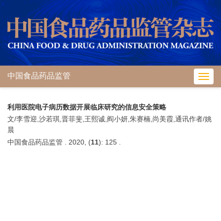
中国食品药品监管
Toggl
navig
利用医院电子病历数据开展临床研究的信息安全策略
文/李雪迎,沙若琪,晋菲斐,王熙诚,阎小妍,朱赛楠,尚美霞,通讯作者/姚
晨
中国食品药品监管 . 2020, (
11
): 125 .