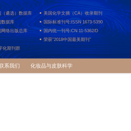
刊（遴选）数据库
美国化学文摘（CA）收录期刊
刊数据库
国际标准刊号:ISSN 1673-5390
刊网络出版总库
国内统一刊号:CN 11-5362/D
荣获"2018中国最美期刊"
字化期刊群
联系我们
化妆品与皮肤科学