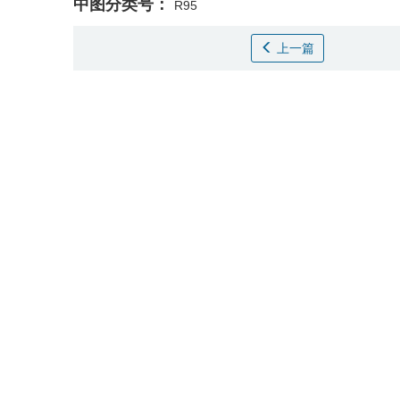
中图分类号：
R95
上一篇