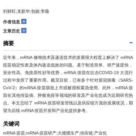
刘财旺;龙新华;包嫄;李薇
+
作者信息
+
文章历史
摘要
近年来，mRNA 修饰技术及递送技术的发展很大程度上解决了 mRNA
疫苗稳定性差及体内递送低效的问题。基于制造简单、研产速度快，
安全性高、免疫原性好等优势，mRNA 疫苗在抗击COVID-19 大流行
过程中发挥了重要作用。截至目前，已有多个针对新冠病毒（SARS-
CoV-2）的mRNA 疫苗获批上市或被授权紧急使用。此外，mRNA 疫
苗在其他传染病、肿瘤免疫等领域的研发及产业化也成为近期研究热
点。本文总结了 mRNA 疫苗研发管线以及供应链方面的发展状况，期
望为后续 mRNA 疫苗开发和产业化提供参考。
关键词
mRNA 疫苗;mRNA 疫苗研产;大规模生产;供应链;产业化