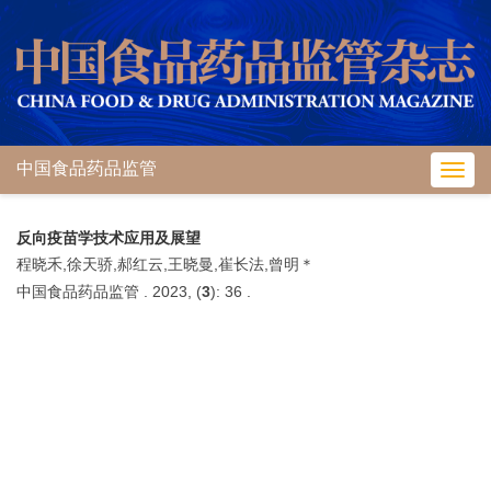
中国食品药品监管
Toggl
navig
反向疫苗学技术应用及展望
程晓禾,徐天骄,郝红云,王晓曼,崔长法,曾明＊
中国食品药品监管 . 2023, (
3
): 36 .