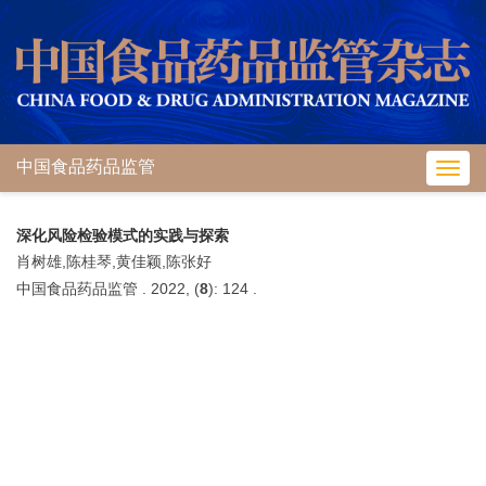
中国食品药品监管
Toggl
navig
深化风险检验模式的实践与探索
肖树雄,陈桂琴,黄佳颖,陈张好
中国食品药品监管 . 2022, (
8
): 124 .