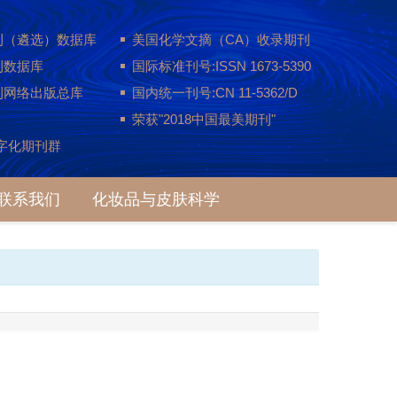
刊（遴选）数据库
美国化学文摘（CA）收录期刊
刊数据库
国际标准刊号:ISSN 1673-5390
刊网络出版总库
国内统一刊号:CN 11-5362/D
荣获"2018中国最美期刊"
字化期刊群
联系我们
化妆品与皮肤科学