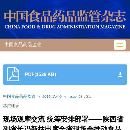
中国食品药品监管
Toggl
navig
PDF(1539 KB)
中国食品药品监管
››
2016, Vol. 0
››
Issue (5)
: 51.
基层建设
现场观摩交流 统筹安排部署——陕西省
副省长冯新柱出席全省现场会推动食品