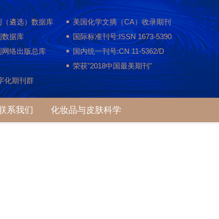
刊（遴选）数据库
美国化学文摘（CA）收录期刊
刊数据库
国际标准刊号:ISSN 1673-5390
刊网络出版总库
国内统一刊号:CN 11-5362/D
荣获"2018中国最美期刊"
字化期刊群
联系我们
化妆品与皮肤科学