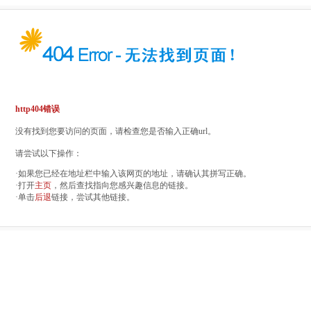
http404错误
没有找到您要访问的页面，请检查您是否输入正确url。
请尝试以下操作：
·如果您已经在地址栏中输入该网页的地址，请确认其拼写正确。
·打开
主页
，然后查找指向您感兴趣信息的链接。
·单击
后退
链接，尝试其他链接。