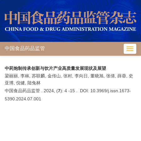
中国食品药品监管
Toggl
navig
中药炮制传承创新与饮片产业高质量发展现状及展望
梁丽丽, 李林, 苏联麟, 金传山, 张村, 李向日, 董晓旭, 张倩, 薛蓉, 史
亚博, 倪健, 陆兔林
中国食品药品监管 . 2024, (
7
): 4 -15 . DOI: 10.3969/j.issn.1673-
5390.2024.07.001