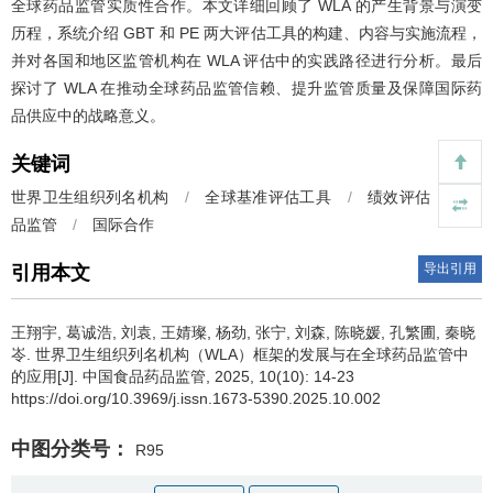
全球药品监管实质性合作。本文详细回顾了 WLA 的产生背景与演变
历程，系统介绍 GBT 和 PE 两大评估工具的构建、内容与实施流程，
并对各国和地区监管机构在 WLA 评估中的实践路径进行分析。最后
探讨了 WLA 在推动全球药品监管信赖、提升监管质量及保障国际药
品供应中的战略意义。
关键词
世界卫生组织列名机构
/
全球基准评估工具
/
绩效评估
/
药
品监管
/
国际合作
导出引用
引用本文
王翔宇, 葛诚浩, 刘袁, 王婧璨, 杨劲, 张宁, 刘森, 陈晓媛, 孔繁圃, 秦晓
岺.
世界卫生组织列名机构（WLA）框架的发展与在全球药品监管中
的应用[J]. 中国食品药品监管, 2025, 10(10): 14-23
https://doi.org/10.3969/j.issn.1673-5390.2025.10.002
中图分类号：
R95